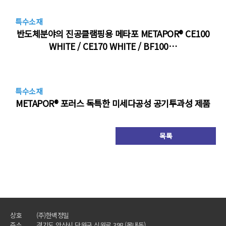
특수소재
반도체분야의 진공클램핑용 메타포 METAPOR® CE100
WHITE / CE170 WHITE / BF100…
특수소재
METAPOR® 포러스 독특한 미세다공성 공기투과성 제품
목록
상호
(주)한백정밀
주소
경기도 안산시 단원구 신원로 398 (목내동)