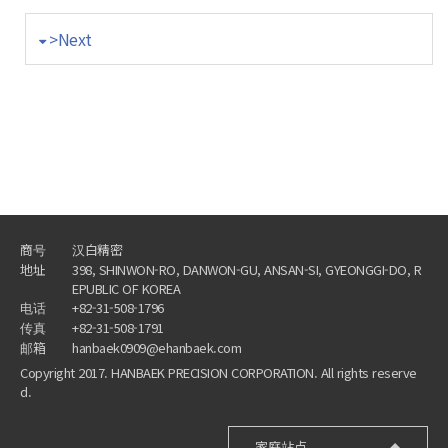
>Next
商号
汉白精密
地址
398, SHINWON-RO, DANWON-GU, ANSAN-SI, GYEONGGI-DO, R
EPUBLIC OF KOREA
电话
+82-31-508-1796
传真
+82-31-508-1791
邮箱
hanbaek0909@ehanbaek.com
Copyright 2017. HANBAEK PRECISION CORPORATION. All rights reserve
d.
家庭站点